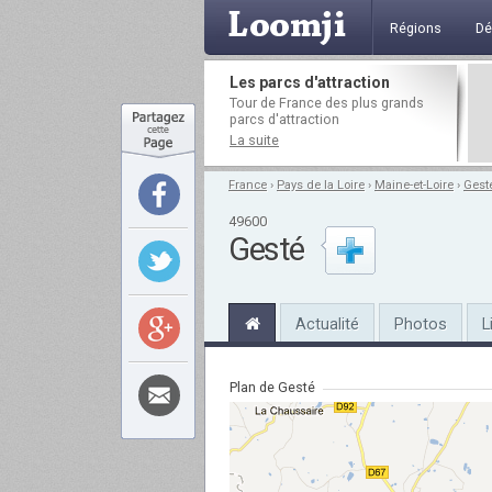
Régions
Dé
Les parcs d'attraction
Tour de France des plus grands
parcs d'attraction
La suite
France
›
Pays de la Loire
›
Maine-et-Loire
›
Gest
49600
Gesté
Actualité
Photos
L
Plan de Gesté