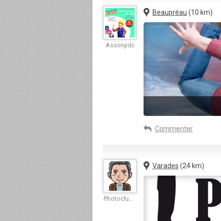
Beaupréau
(10 km)
Assonpdc
Commenter
Varades
(24 km)
Photoclubvarades