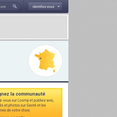
Identifiez-vous
gnez la communauté
z-vous sur Loomji et publiez avis,
és et photos sur Gesté et les
s de votre choix.