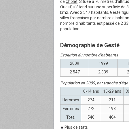
de
Cholet
. Située à 70 mètres d'altitud
Ouest) s'étend sur une superficie de 3
km2. Avec 2 547 habitants, Gesté figu
villes françaises par nombre d'habita
nombre d'habitants est passé de 2 339
population.
Démographie de Gesté
Évolution du nombre d'habitants
2009
1999
2 547
2 339
2
Population en 2009, par tranche d'âge
0-14 ans
15-29 ans
3
Hommes
274
211
Femmes
272
193
Total
546
404
Plus de stats