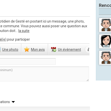
Renco
otidien de Gesté en postant ici un message, une photo,
tte commune. Vous pouvez aussi poser une question aux
ution doit...
la suite
é(e)
pour participer
Une
photo
Mon
avis
Un
évènement
cations