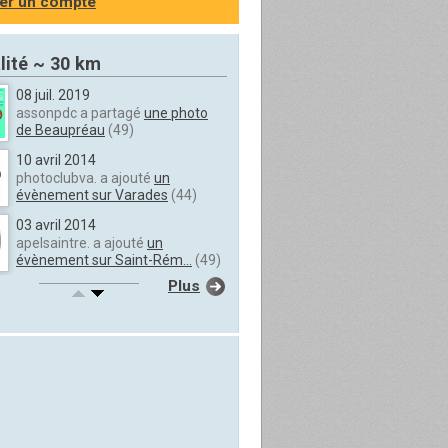
er un compte
lité ~ 30 km
08 juil. 2019
assonpdc a partagé
une photo
de Beaupréau
(49)
10 avril 2014
photoclubva. a ajouté
un
évènement sur Varades
(44)
03 avril 2014
apelsaintre. a ajouté
un
évènement sur Saint-Rém...
(49)
Plus
27 févr. 2014
Francky Zav. a ajouté
un
évènement sur Ancenis
(44)
08 oct. 2012
leoseeger a ajouté
un
évènement sur Oudon
(44)
26 sept. 2012
noellets 38 a publié
un message