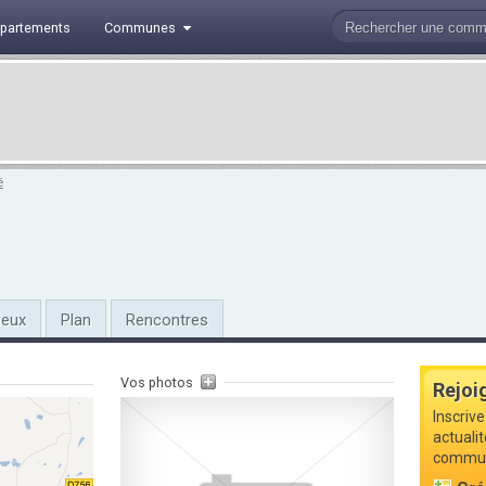
partements
Communes
é
ieux
Plan
Rencontres
Vos photos
Rejoi
Inscrive
actualit
commune