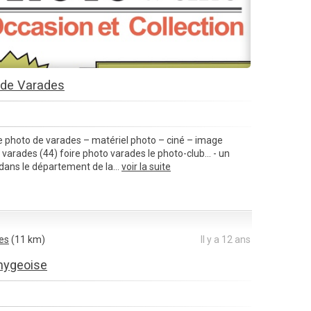
 de Varades
e photo de varades – matériel photo – ciné – image
varades (44) foire photo varades le photo-club... - un
ans le département de la...
voir la suite
es
(11 km)
Il y a 12 ans
emygeoise