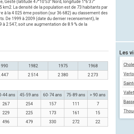
e, Gesté (latitude 47°10'53'' Nord, longitude 1°6'37''
5 km2. La densité de la population est de 73 habitants par
re à la 4 025 ème position (sur 36 682) au classement des
nts. De 1999 à 2009 (date du dernier recensement), le
 à 2 547, soit une augmentation de 8.9 % de la
Les vi
Chole
1990
1982
1975
1968
Vert
 447
2 514
2 380
2 273
Saint
Valle
0-44 ans
45-59 ans
60-74 ans
75-89 ans
> 90 ans
Bass
267
254
157
111
7
Thoua
229
225
173
161
15
496
479
330
272
22