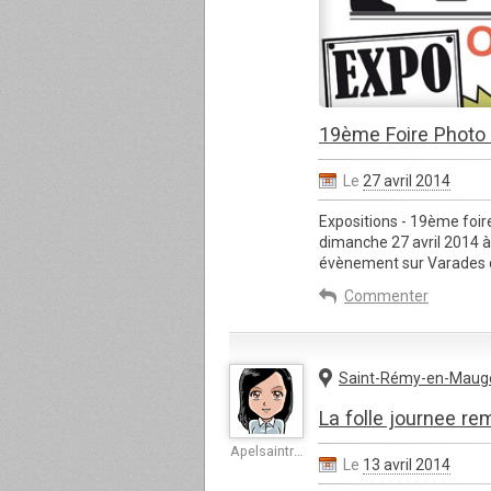
19ème Foire Photo
Le
27 avril 2014
Expositions - 19ème foir
dimanche 27 avril 2014 à 
évènement sur Varades d
Commenter
Saint-Rémy-en-Maug
La folle journee r
Apelsaintremy
Le
13 avril 2014