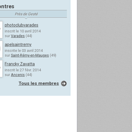
ntres
Près de Gesté
photoclubvarades
inscrit le 10 avril 2014
sur
Varades
(44)
apelsaintremy
inscrite le 03 avril 2014
sur
Saint-Rémy-en-Mauges
(49)
Francky Zavatta
inscrit le 27 févr. 2014
sur
Ancenis
(44)
Tous les membres