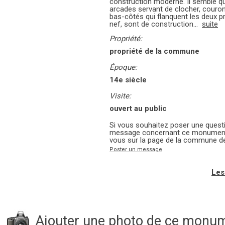
construction moderne. Il semble qu'
arcades servant de clocher, couron
bas-côtés qui flanquent les deux p
nef, sont de construction...
suite
Propriété:
propriété de la commune
Époque:
14e siècle
Visite:
ouvert au public
Si vous souhaitez poser une questi
message concernant ce monument 
vous sur la page de la commune d
Poster un message
Les
Ajouter une photo de ce monu