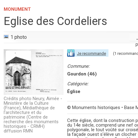
MONUMENT
Eglise des Cordeliers
1 photo
P
Je recommande
(1 recommand
Commune:
Gourdon (46)
Catégorie:
Église
Crédits photo Neury, Aimée -
Ministère de la Culture
© Monuments historiques • Base 
(France), Médiathèque de
l'architecture et du
patrimoine (Centre de
Cette église, dont la construction 
recherche des monuments
du 14e siècle, comprend une nef o
historiques - CRMH)
polygonale, le tout voûté sur crois
diffusion RMN
la façade ouest s'élève un clocher 