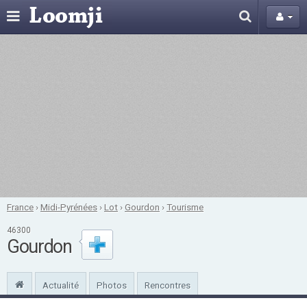
France
›
Midi-Pyrénées
›
Lot
›
Gourdon
›
Tourisme
46300
Gourdon
Actualité
Photos
Rencontres