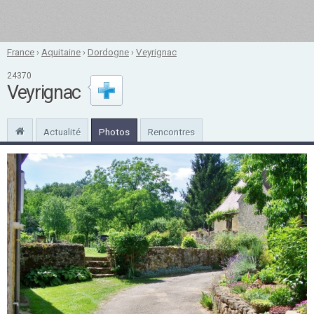
France
›
Aquitaine
›
Dordogne
›
Veyrignac
24370
Veyrignac
Actualité
Photos
Rencontres