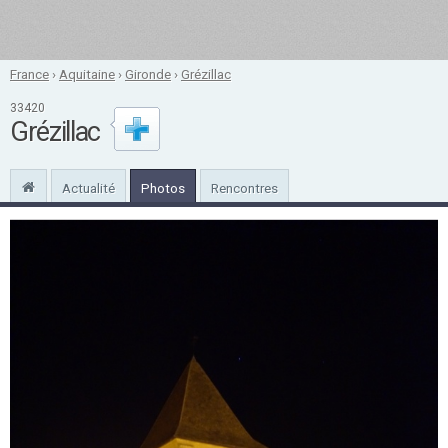
France
›
Aquitaine
›
Gironde
›
Grézillac
33420
Grézillac
Actualité
Photos
Rencontres