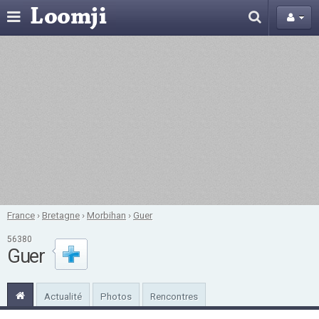
France
›
Bretagne
›
Morbihan
›
Guer
56380
Guer
Actualité
Photos
Rencontres