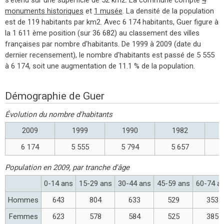
monuments historiques
et
1 musée
. La densité de la population
est de 119 habitants par km2. Avec 6 174 habitants, Guer figure à
la 1 611 ème position (sur 36 682) au classement des villes
françaises par nombre d'habitants. De 1999 à 2009 (date du
dernier recensement), le nombre d'habitants est passé de 5 555
à 6 174, soit une augmentation de 11.1 % de la population.
Démographie de Guer
Évolution du nombre d'habitants
2009
1999
1990
1982
6 174
5 555
5 794
5 657
Population en 2009, par tranche d'âge
0-14 ans
15-29 ans
30-44 ans
45-59 ans
60-74 a
Hommes
643
804
633
529
353
Femmes
623
578
584
525
385