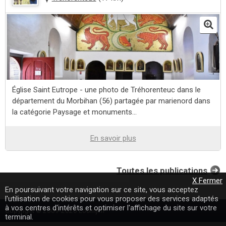
Église Saint Eutrope - une photo de Tréhorenteuc dans le
département du Morbihan (56) partagée par marienord dans
la catégorie Paysage et monuments...
En savoir plus
Toutes les publications
X Fermer
En poursuivant votre navigation sur ce site, vous acceptez
l'utilisation de cookies pour vous proposer des services adaptés
à vos centres d'intérêts et optimiser l'affichage du site sur votre
Copyright © 2009-2020 Loomji.fr
terminal.