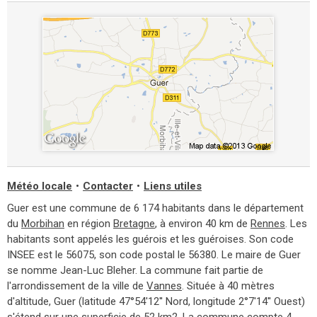
Météo locale
•
Contacter
•
Liens utiles
Guer est une commune de 6 174 habitants dans le département
du
Morbihan
en région
Bretagne
, à environ 40 km de
Rennes
. Les
habitants sont appelés les guérois et les guéroises. Son code
INSEE est le 56075, son code postal le 56380. Le maire de Guer
se nomme Jean-Luc Bleher. La commune fait partie de
l'arrondissement de la ville de
Vannes
. Située à 40 mètres
d'altitude, Guer (latitude 47°54'12'' Nord, longitude 2°7'14'' Ouest)
s'étend sur une superficie de 52 km2. La commune compte
4