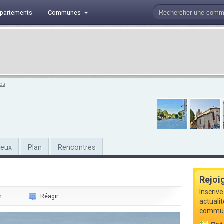
partements
Communes
os
ieux
Plan
Rencontres
Rejoi
Inscrive
n
Réagir
actualit
commune