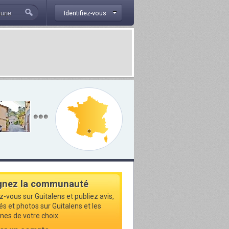
Identifiez-vous
gnez la communauté
z-vous sur Guitalens et publiez avis,
és et photos sur Guitalens et les
s de votre choix.