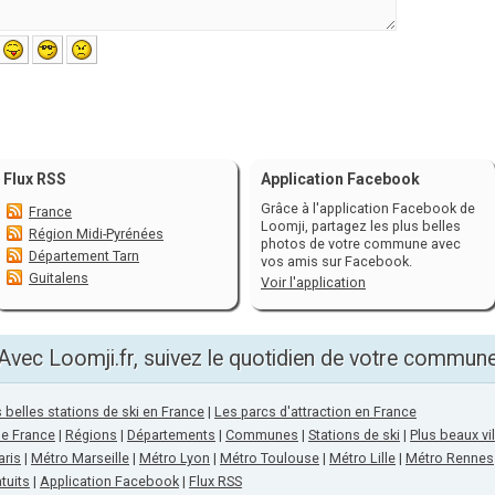
Flux RSS
Application Facebook
Grâce à l'application Facebook de
France
Loomji, partagez les plus belles
Région Midi-Pyrénées
photos de votre commune avec
Département Tarn
vos amis sur Facebook.
Guitalens
Voir l'application
Avec Loomji.fr, suivez le quotidien de votre commun
 belles stations de ski en France
|
Les parcs d'attraction en France
de France
|
Régions
|
Départements
|
Communes
|
Stations de ski
|
Plus beaux vi
aris
|
Métro Marseille
|
Métro Lyon
|
Métro Toulouse
|
Métro Lille
|
Métro Rennes
tuits
|
Application Facebook
|
Flux RSS