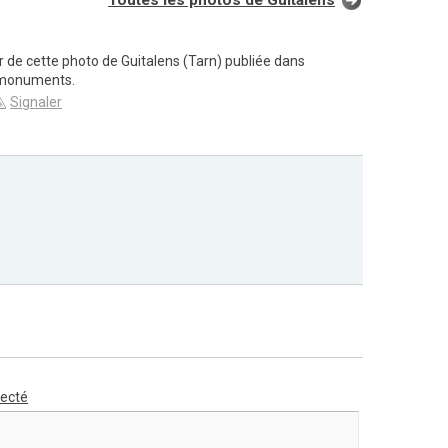
Toutes les photos de Guitalens
ur de cette photo de Guitalens (Tarn) publiée dans
 monuments.
Signaler
necté