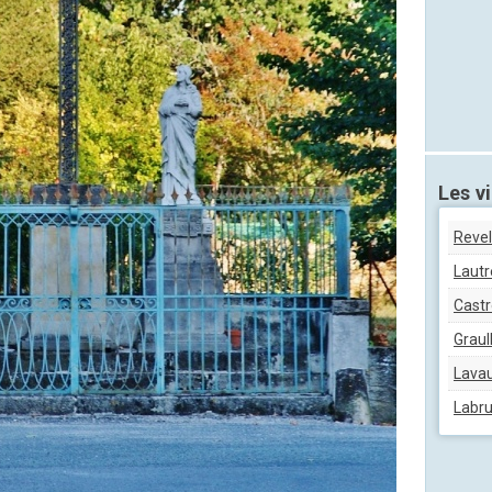
Les vi
Revel
Lautr
Castr
Graul
Lava
Labru