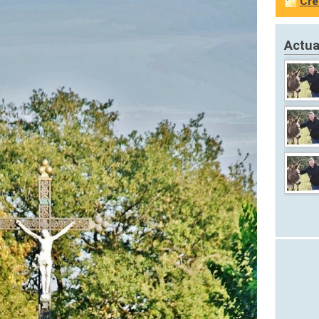
Cré
Actua