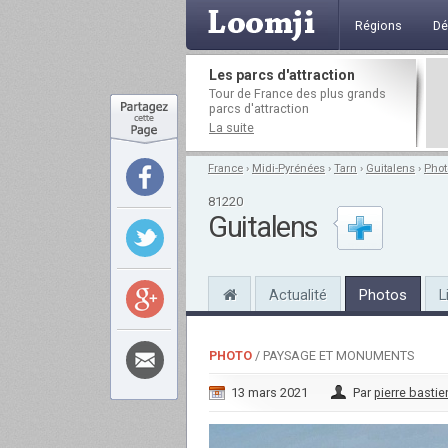
Régions
Dé
Les parcs d'attraction
Tour de France des plus grands
parcs d'attraction
La suite
France
›
Midi-Pyrénées
›
Tarn
›
Guitalens
›
Phot
81220
Guitalens
Actualité
Photos
L
PHOTO
/ PAYSAGE ET MONUMENTS
13 mars 2021
Par
pierre bastie