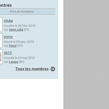
ntres
Près de Guitalens
stjulia
inscrite le 06 févr. 2013
sur
Saint-Julia
(31)
immo
inscrit le 09 janv. 2013
sur
Revel
(31)
titi13
inscrite le 25 mai 2012
sur
Lavaur
(81)
Tous les membres