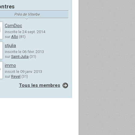
ntres
Près de Viterbe
ComDioc
inscrite le 24 sept. 2014
sur
Albi
(81)
stjulia
inscrite le 06 févr. 2013
sur
Saint-Julia
(31)
immo
inscrit le 09 janv. 2013
sur
Revel
(31)
Tous les membres