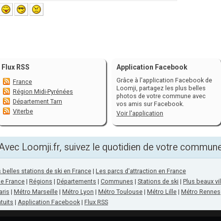
Flux RSS
Application Facebook
Grâce à l'application Facebook de
France
Loomji, partagez les plus belles
Région Midi-Pyrénées
photos de votre commune avec
Département Tarn
vos amis sur Facebook.
Viterbe
Voir l'application
Avec Loomji.fr, suivez le quotidien de votre commun
 belles stations de ski en France
|
Les parcs d'attraction en France
de France
|
Régions
|
Départements
|
Communes
|
Stations de ski
|
Plus beaux vi
aris
|
Métro Marseille
|
Métro Lyon
|
Métro Toulouse
|
Métro Lille
|
Métro Rennes
tuits
|
Application Facebook
|
Flux RSS