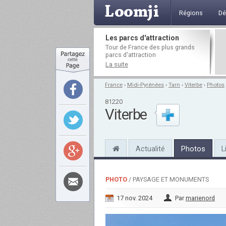
Régions
Dé
Les parcs d'attraction
Tour de France des plus grands
parcs d'attraction
La suite
France
›
Midi-Pyrénées
›
Tarn
›
Viterbe
›
Photos
81220
Viterbe
Actualité
Photos
L
PHOTO
/ PAYSAGE ET MONUMENTS
17 nov. 2024
Par
marienord