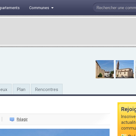
partements
Communes
ieux
Plan
Rencontres
Rejoi
Inscrive
Réagir
actualit
commune