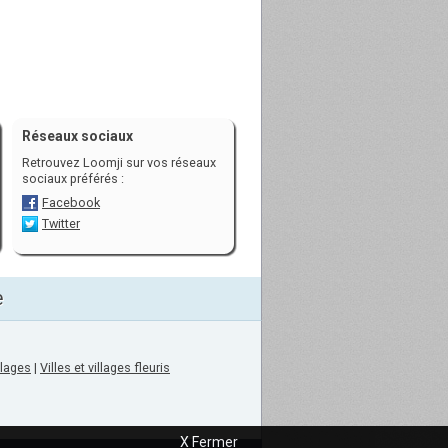
Réseaux sociaux
Retrouvez Loomji sur vos réseaux
sociaux préférés :
Facebook
Twitter
e
llages
|
Villes et villages fleuris
X Fermer