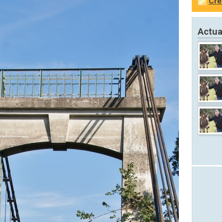
Cré
Actua