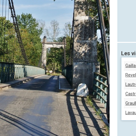
Les vi
Gaill
Revel
Lautr
Castr
Graul
Lava