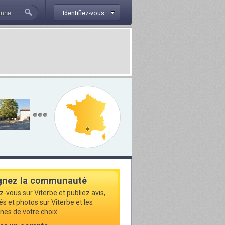
Identifiez-vous
gnez la communauté
z-vous sur Viterbe et publiez avis,
és et photos sur Viterbe et les
s de votre choix.