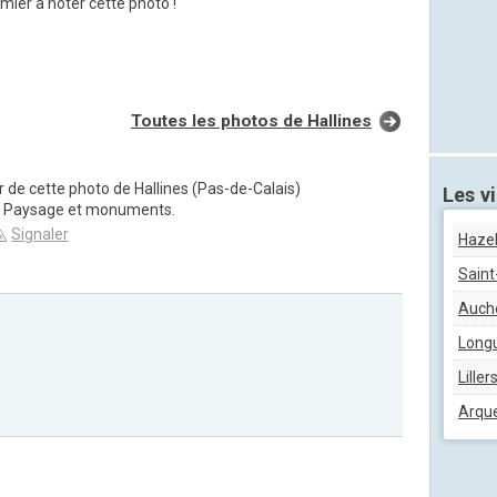
mier à noter cette photo !
Toutes les photos de Hallines
ur de cette photo de Hallines (Pas-de-Calais)
Les vi
ie Paysage et monuments.
Signaler
Haze
Sain
Auch
Long
Liller
Arqu