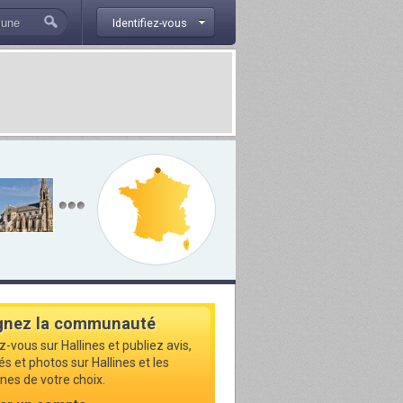
Identifiez-vous
gnez la communauté
z-vous sur Hallines et publiez avis,
és et photos sur Hallines et les
s de votre choix.