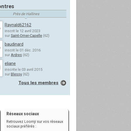
ntres
Près de Hallines
Raynald62162
inscrit le 12 avril 2023
sur
Saint-Omer-Capelle
(62)
baudinard
inscrit le 01 déc. 2016
sur
Ardres
(62)
eliane
inscrite le 03 avril 2015
sur
Blessy
(62)
Tous les membres
Réseaux sociaux
Retrouvez Loomji sur vos réseaux
sociaux préférés :