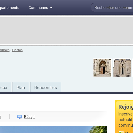
partements
Communes
allines
›
Photos
ieux
Plan
Rencontres
Rejoi
Inscrive
n
Réagir
actualit
commune