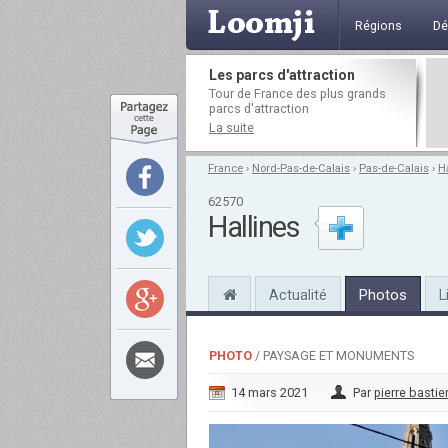
Régions
Dé
Les parcs d'attraction
Tour de France des plus grands
parcs d'attraction
La suite
France
›
Nord-Pas-de-Calais
›
Pas-de-Calais
›
H
62570
Hallines
Actualité
Photos
L
PHOTO
/ PAYSAGE ET MONUMENTS
14 mars 2021
Par
pierre bastie