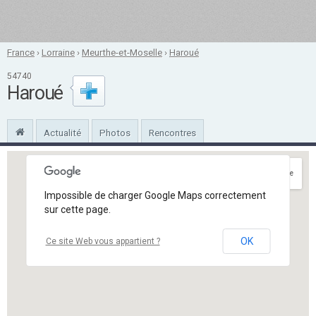
France
›
Lorraine
›
Meurthe-et-Moselle
›
Haroué
54740
Haroué
Actualité
Photos
Rencontres
Itinéraire
Impossible de charger Google Maps correctement
sur cette page.
OK
Ce site Web vous appartient ?