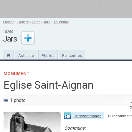
France
›
Centre
›
Cher
›
Jars
›
Tourisme
18260
Jars
Actualité
Photos
Rencontres
MONUMENT
Eglise Saint-Aignan
1 photo
P
Je recommande
(2 recommand
Commune: