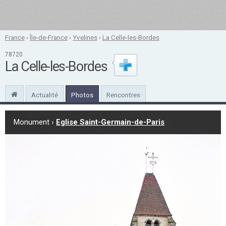
France
›
Île-de-France
›
Yvelines
›
La Celle-les-Bordes
78720
La Celle-les-Bordes
Actualité
Photos
Rencontres
Monument ›
Eglise Saint-Germain-de-Paris