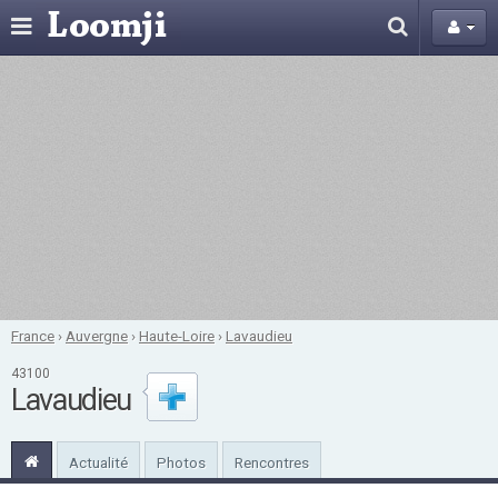
France
›
Auvergne
›
Haute-Loire
›
Lavaudieu
43100
Lavaudieu
Actualité
Photos
Rencontres