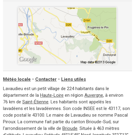
Météo locale
•
Contacter
•
Liens utiles
Lavaudieu est un petit village de 224 habitants dans le
département de la
Haute-Loire
en région
Auvergne
, à environ
76 km de
Saint-Étienne
. Les habitants sont appelés les
lavadéens et les lavadéennes. Son code INSEE est le 43117, son
code postal le 43100. Le maire de Lavaudieu se nomme Pascal
Piroux. La commune fait partie du canton Brioude-Sud, sur
l'arrondissement de la ville de
Brioude
. Située à 463 mètres
d'altitude, Lavaudieu (latitude 45°15'49'' Nord, longitude 3°27'13''