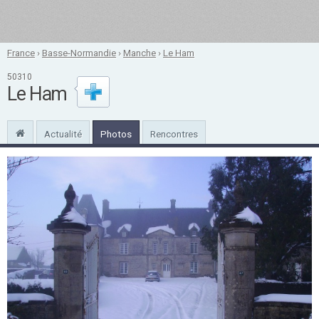
France
›
Basse-Normandie
›
Manche
›
Le Ham
50310
Le Ham
Actualité
Photos
Rencontres