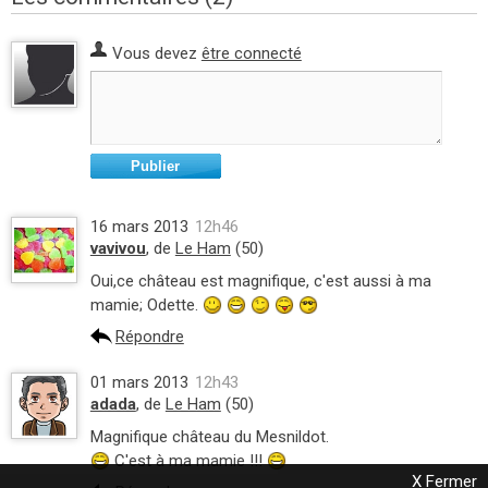
Vous devez
être connecté
Publier
16 mars 2013
12h46
vavivou
, de
Le Ham
(50)
Oui,ce château est magnifique, c'est aussi à ma
mamie; Odette.
Répondre
01 mars 2013
12h43
adada
, de
Le Ham
(50)
Magnifique château du Mesnildot.
C'est à ma mamie !!!
X Fermer