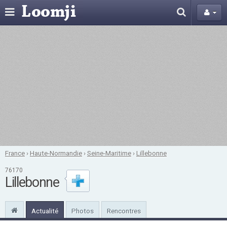
France
›
Haute-Normandie
›
Seine-Maritime
›
Lillebonne
76170
Lillebonne
Actualité
Photos
Rencontres