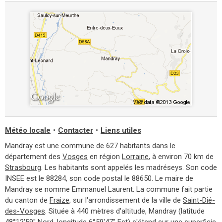
Météo locale
•
Contacter
•
Liens utiles
Mandray est une commune de 627 habitants dans le
département des
Vosges
en région
Lorraine
, à environ 70 km de
Strasbourg
. Les habitants sont appelés les madréseys. Son code
INSEE est le 88284, son code postal le 88650. Le maire de
Mandray se nomme Emmanuel Laurent. La commune fait partie
du canton de
Fraize
, sur l'arrondissement de la ville de
Saint-Dié-
des-Vosges
. Située à 440 mètres d'altitude, Mandray (latitude
48°12'59'' Nord, longitude 6°59'47'' Est) s'étend sur une superficie