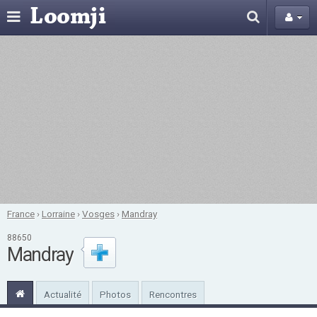
France
›
Lorraine
›
Vosges
›
Mandray
88650
Mandray
Actualité
Photos
Rencontres