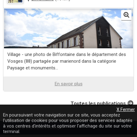
Village - une photo de Biffontaine dans le département des
Vosges (88) partagée par marienord dans la catégorie
Paysage et monuments...
En savoir plus
Toutes les publications
X Fermer
En poursuivant votre navigation sur ce site, vous acceptez
l'utilisation de cookies pour vous proposer des services adaptés
à vos centres d'intérêts et optimiser l'affichage du site sur votre
Copyright © 2009-2020 Loomji.fr
terminal.