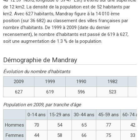
de 12 km2. La densité de la population est de 52 habitants par
km2. Avec 627 habitants, Mandray figure à la 14 010 ème
position (sur 36 682) au classement des villes françaises par
nombre d'habitants. De 1999 à 2009 (date du dernier
recensement), le nombre d'habitants est passé de 619 à 627,
soit une augmentation de 1.3 % de la population.
Démographie de Mandray
Évolution du nombre d'habitants
2009
1999
1990
1982
627
619
596
523
Population en 2009, par tranche d'âge
0-14 ans
15-29 ans
30-44 ans
45-59 ans
60-74 a
Hommes
70
54
65
77
42
Femmes
44
58
66
75
33