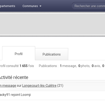
partements
Communes
Profil
Publications
rofil consulté
1 655
fois
Publications :
1
message,
0
photo,
0
avis,
0
ctivité récente
n message
sur
Longecourt-lès-Culêtre
(21)
acky91 rejoint Loomji