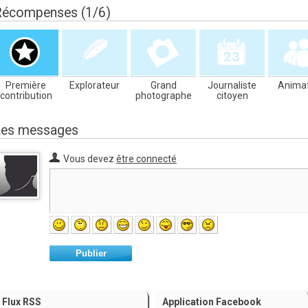
Récompenses (1/6)
Première
Explorateur
Grand
Journaliste
Anima
contribution
photographe
citoyen
Les messages
Vous devez
être connecté
Publier
Flux RSS
Application Facebook