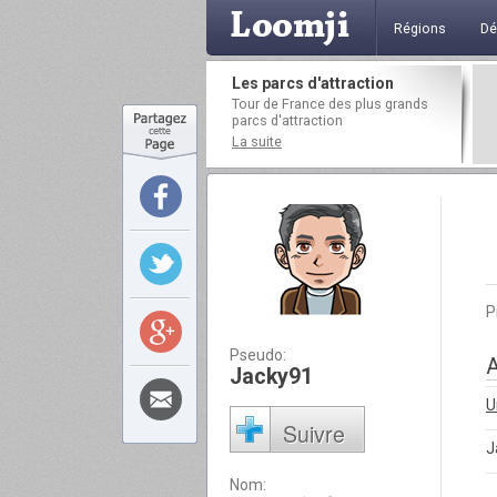
Régions
Dé
Les parcs d'attraction
Tour de France des plus grands
parcs d'attraction
La suite
P
Pseudo:
A
Jacky91
U
Suivre
J
Nom: