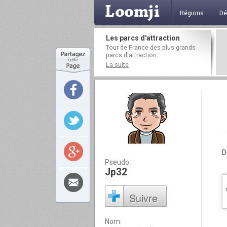
Régions
Dé
Les parcs d'attraction
Tour de France des plus grands
parcs d'attraction
La suite
D
Pseudo:
Jp32
Suivre
Nom: