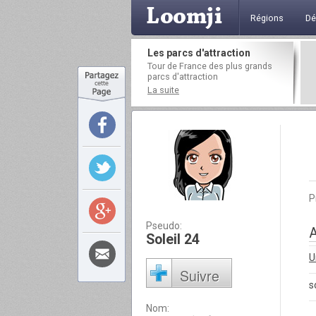
Régions
Dé
Les parcs d'attraction
Tour de France des plus grands
parcs d'attraction
La suite
P
Pseudo:
A
Soleil 24
U
Suivre
s
Nom: