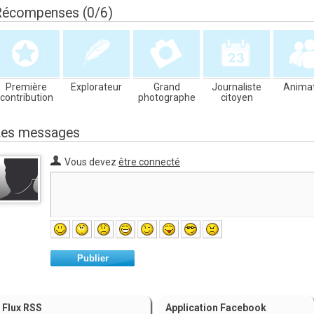
Récompenses (0/6)
Première
Explorateur
Grand
Journaliste
Anima
contribution
photographe
citoyen
Les messages
Vous devez
être connecté
Publier
Flux RSS
Application Facebook