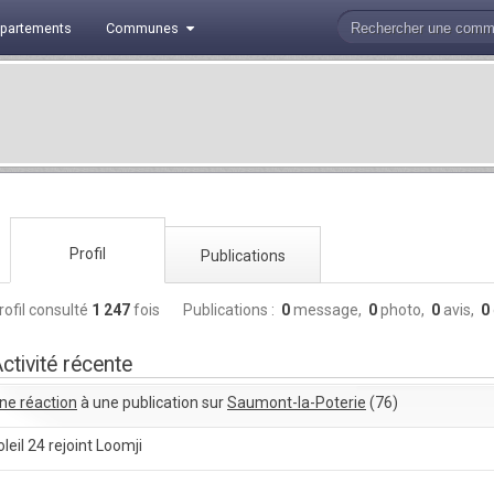
partements
Communes
Profil
Publications
rofil consulté
1 247
fois
Publications :
0
message,
0
photo,
0
avis,
0
ctivité récente
ne réaction
à une publication sur
Saumont-la-Poterie
(76)
oleil 24 rejoint Loomji