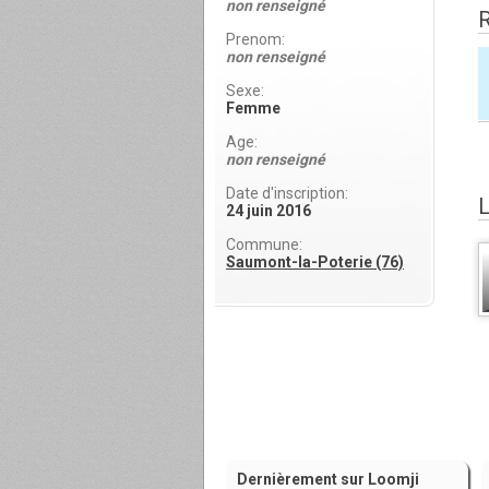
non renseigné
Prenom:
non renseigné
Sexe:
Femme
Age:
non renseigné
Date d'inscription:
24 juin 2016
Commune:
Saumont-la-Poterie (76)
Dernièrement sur Loomji