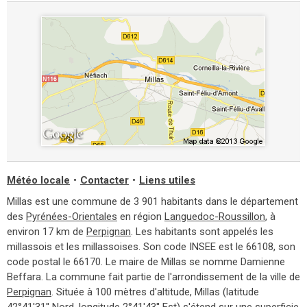
Météo locale
•
Contacter
•
Liens utiles
Millas est une commune de 3 901 habitants dans le département
des
Pyrénées-Orientales
en région
Languedoc-Roussillon
, à
environ 17 km de
Perpignan
. Les habitants sont appelés les
millassois et les millassoises. Son code INSEE est le 66108, son
code postal le 66170. Le maire de Millas se nomme Damienne
Beffara. La commune fait partie de l'arrondissement de la ville de
Perpignan
. Située à 100 mètres d'altitude, Millas (latitude
42°41'31'' Nord, longitude 2°41'43'' Est) s'étend sur une superficie