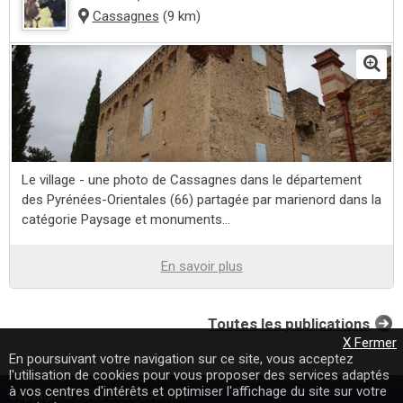
Cassagnes
(9 km)
Le village - une photo de Cassagnes dans le département
des Pyrénées-Orientales (66) partagée par marienord dans la
catégorie Paysage et monuments...
En savoir plus
Toutes les publications
X Fermer
En poursuivant votre navigation sur ce site, vous acceptez
l'utilisation de cookies pour vous proposer des services adaptés
à vos centres d'intérêts et optimiser l'affichage du site sur votre
Copyright © 2009-2020 Loomji.fr