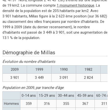
de 19 km2. La commune compte
1 monument historique
. La
densité de la population est de 205 habitants par km2. Avec
3 901 habitants, Millas figure à la 2 623 ème position (sur 36 682)
au classement des villes françaises par nombre d'habitants. De
1999 à 2009 (date du dernier recensement), le nombre
d'habitants est passé de 3 449 à 3 901, soit une augmentation de
13.1 % de la population.
Démographie de Millas
Évolution du nombre d'habitants
2009
1999
1990
1982
3 901
3 449
3 091
2 824
Population en 2009, par tranche d'âge
0-14 ans
15-29 ans
30-44 ans
45-59 ans
60-74 a
Hommes
359
316
355
367
311