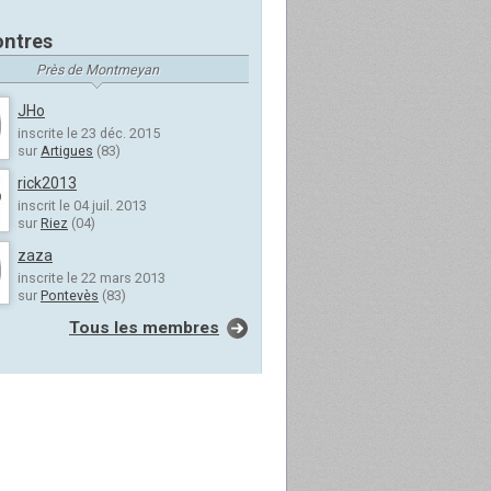
ntres
Près de Montmeyan
JHo
inscrite le 23 déc. 2015
sur
Artigues
(83)
rick2013
inscrit le 04 juil. 2013
sur
Riez
(04)
zaza
inscrite le 22 mars 2013
sur
Pontevès
(83)
Tous les membres