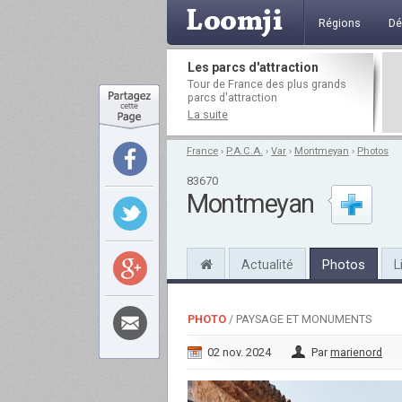
Régions
Dé
Les parcs d'attraction
Tour de France des plus grands
parcs d'attraction
La suite
France
›
P.A.C.A.
›
Var
›
Montmeyan
›
Photos
83670
Montmeyan
Actualité
Photos
L
PHOTO
/ PAYSAGE ET MONUMENTS
02 nov. 2024
Par
marienord