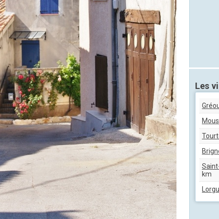
Les vi
Gréou
Moust
Tourt
Brign
Sain
km
Lorg