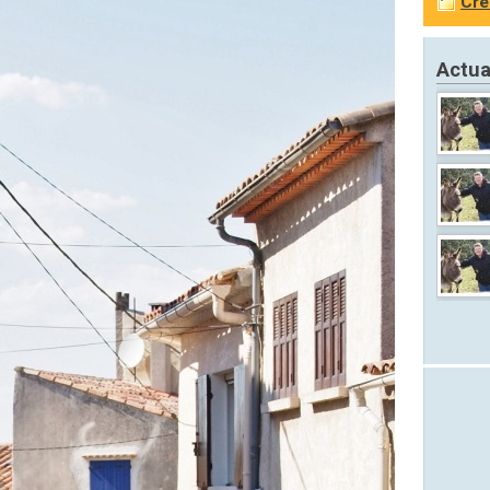
Cré
Actua