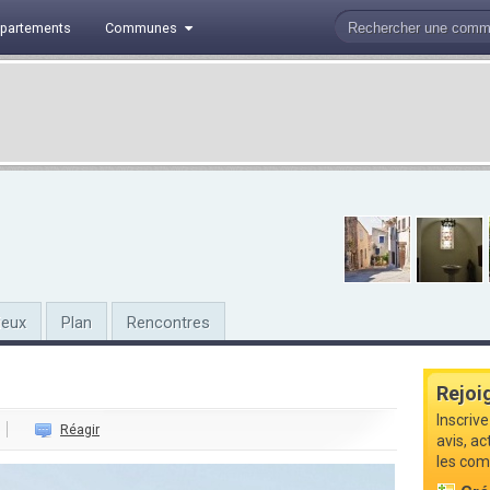
partements
Communes
ieux
Plan
Rencontres
Rejoi
Inscriv
Réagir
avis, a
les com