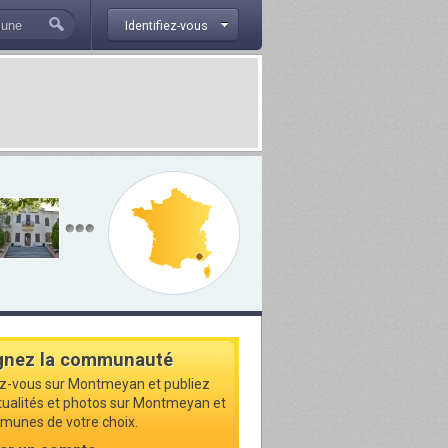
Identifiez-vous
gnez la communauté
ez-vous sur Montmeyan et publiez
ctualités et photos sur Montmeyan et
munes de votre choix.