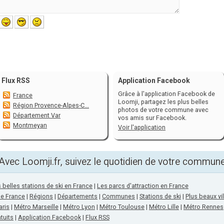
Flux RSS
Application Facebook
Grâce à l'application Facebook de
France
Loomji, partagez les plus belles
Région Provence-Alpes-C...
photos de votre commune avec
Département Var
vos amis sur Facebook.
Montmeyan
Voir l'application
Avec Loomji.fr, suivez le quotidien de votre commun
 belles stations de ski en France
|
Les parcs d'attraction en France
de France
|
Régions
|
Départements
|
Communes
|
Stations de ski
|
Plus beaux vi
aris
|
Métro Marseille
|
Métro Lyon
|
Métro Toulouse
|
Métro Lille
|
Métro Rennes
tuits
|
Application Facebook
|
Flux RSS