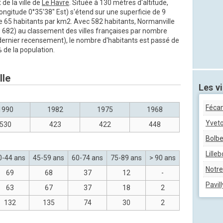
 de la ville de
Le Havre
. Située à 130 mètres d'altitude,
longitude 0°35'38'' Est) s'étend sur une superficie de 9
de 65 habitants par km2. Avec 582 habitants, Normanville
36 682) au classement des villes françaises par nombre
dernier recensement), le nombre d'habitants est passé de
 de la population.
lle
Les vi
Féca
1990
1982
1975
1968
Yveto
530
423
422
448
Bolb
Lille
0-44 ans
45-59 ans
60-74 ans
75-89 ans
> 90 ans
Notr
69
68
37
12
-
Pavill
63
67
37
18
2
132
135
74
30
2