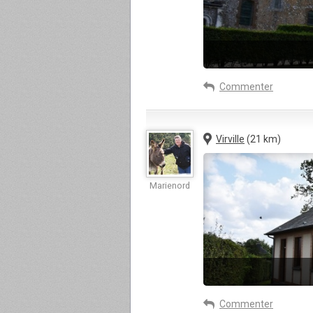
Commenter
Virville
(21 km)
Marienord
Commenter