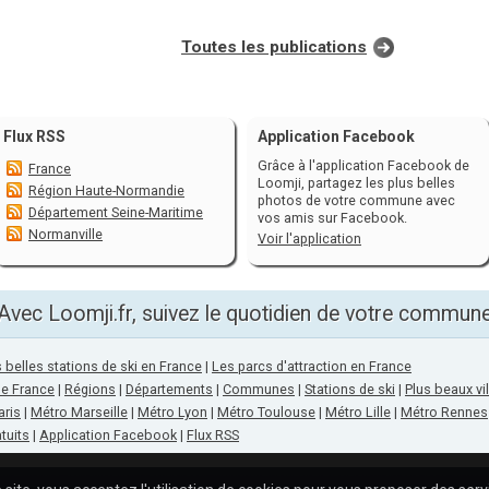
Toutes les publications
Flux RSS
Application Facebook
Grâce à l'application Facebook de
France
Loomji, partagez les plus belles
Région Haute-Normandie
photos de votre commune avec
Département Seine-Maritime
vos amis sur Facebook.
Normanville
Voir l'application
Avec Loomji.fr, suivez le quotidien de votre commun
 belles stations de ski en France
|
Les parcs d'attraction en France
de France
|
Régions
|
Départements
|
Communes
|
Stations de ski
|
Plus beaux vi
aris
|
Métro Marseille
|
Métro Lyon
|
Métro Toulouse
|
Métro Lille
|
Métro Rennes
tuits
|
Application Facebook
|
Flux RSS