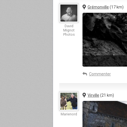
Grémonville
(17 km)
David
Mignot
Photos
Commenter
Virville
(21 km)
Marienord