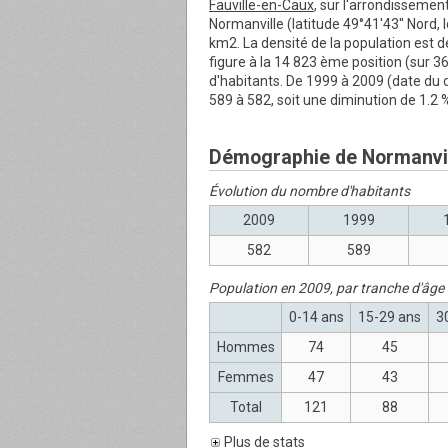
Fauville-en-Caux
, sur l'arrondissement
Normanville (latitude 49°41'43'' Nord, 
km2. La densité de la population est 
figure à la 14 823 ème position (sur 
d'habitants. De 1999 à 2009 (date du 
589 à 582, soit une diminution de 1.2 %
Démographie de Normanvi
Évolution du nombre d'habitants
2009
1999
582
589
Population en 2009, par tranche d'âge
0-14 ans
15-29 ans
3
Hommes
74
45
Femmes
47
43
Total
121
88
Plus de stats