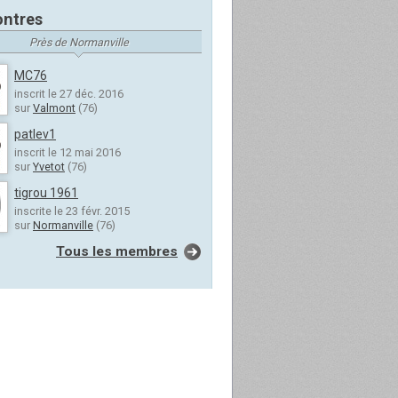
ntres
Près de Normanville
MC76
inscrit le 27 déc. 2016
sur
Valmont
(76)
patlev1
inscrit le 12 mai 2016
sur
Yvetot
(76)
tigrou 1961
inscrite le 23 févr. 2015
sur
Normanville
(76)
Tous les membres