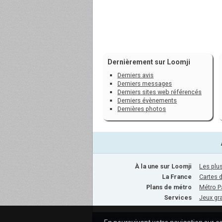
Dernièrement sur Loomji
Derniers avis
Derniers messages
Derniers sites web référencés
Derniers évènements
Dernières photos
À la une sur Loomji
Les plus
La France
Cartes 
Plans de métro
Métro P
Services
Jeux gra