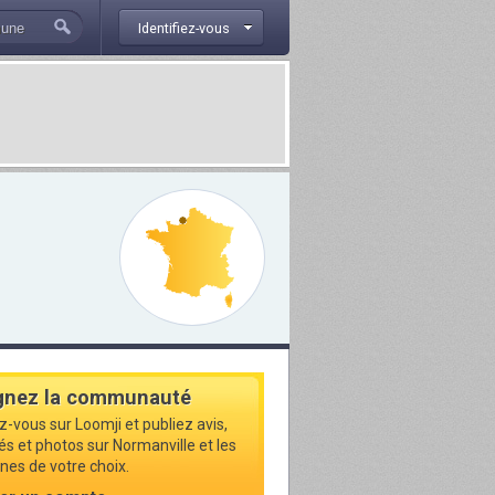
Identifiez-vous
gnez la communauté
z-vous sur Loomji et publiez avis,
és et photos sur Normanville et les
s de votre choix.