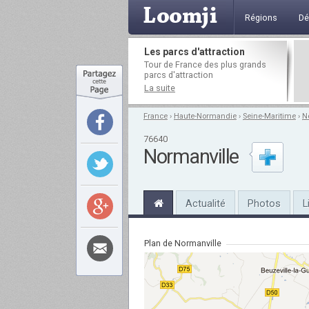
Régions
Dé
Les parcs d'attraction
Tour de France des plus grands
parcs d'attraction
La suite
France
›
Haute-Normandie
›
Seine-Maritime
›
N
76640
Normanville
Actualité
Photos
L
Plan de Normanville