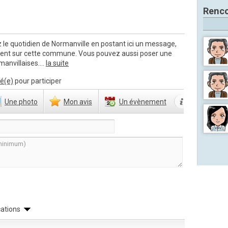
Renco
 le quotidien de Normanville en postant ici un message,
ment sur cette commune. Vous pouvez aussi poser une
anvillaises....
la suite
é(e)
pour participer
Une
photo
Mon
avis
Un
évènement
cations