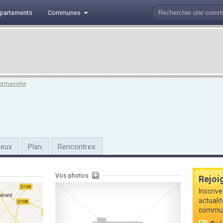
partements
Communes
ormanville
ieux
Plan
Rencontres
Vos photos
Rejoi
Inscrive
actualit
commune