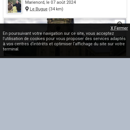
Marienord
, le 07 août 2024
Le Bugue
(34 km)
X Fermer
En poursuivant votre navigation sur ce site, vous acceptez
l'utilisation de cookies pour vous proposer des services adaptés
à vos centres d'intérêts et optimiser l'affichage du site sur votre
terminal.
Église Saint sulpice - une photo de Le Bugue dans le
département de la Dordogne (24) partagée par marienord
dans la catégorie Paysage et monuments...
En savoir plus
Marienord
, le 07 août 2024
Le Bugue
(34 km)