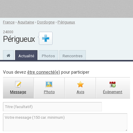
France
›
Aquitaine
›
Dordogne
›
Périgueux
24000
Périgueux
Actualité
Photos
Rencontres
Vous devez
être connecté(e)
pour participer
Message
Photo
Avis
Évènement