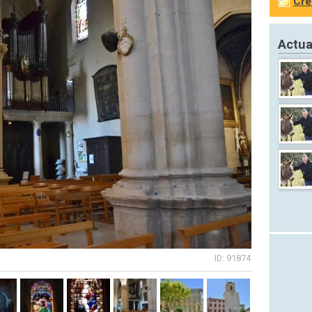
Cré
Actua
ID: 91874