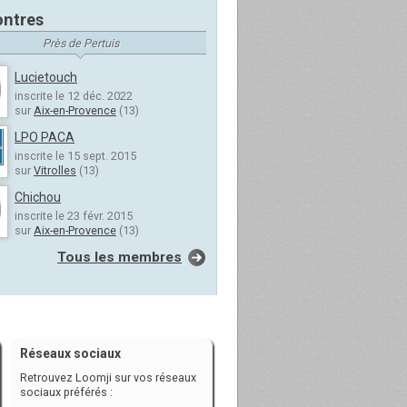
ntres
Près de Pertuis
Lucietouch
inscrite le 12 déc. 2022
sur
Aix-en-Provence
(13)
LPO PACA
inscrite le 15 sept. 2015
sur
Vitrolles
(13)
Chichou
inscrite le 23 févr. 2015
sur
Aix-en-Provence
(13)
Tous les membres
Réseaux sociaux
Retrouvez Loomji sur vos réseaux
sociaux préférés :