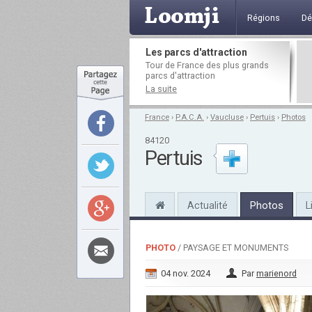
Régions
Dé
Les parcs d'attraction
Tour de France des plus grands
parcs d'attraction
La suite
France
›
P.A.C.A.
›
Vaucluse
›
Pertuis
›
Photos
84120
Pertuis
Actualité
Photos
L
PHOTO
/ PAYSAGE ET MONUMENTS
04 nov. 2024
Par
marienord