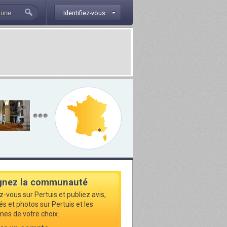
Identifiez-vous
gnez la communauté
z-vous sur Pertuis et publiez avis,
és et photos sur Pertuis et les
s de votre choix.