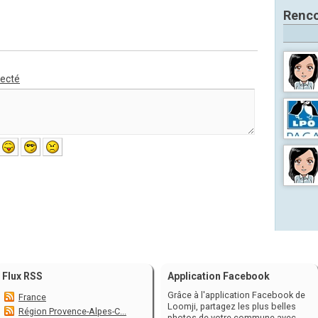
Renco
necté
Flux RSS
Application Facebook
Grâce à l'application Facebook de
France
Loomji, partagez les plus belles
Région Provence-Alpes-C...
photos de votre commune avec