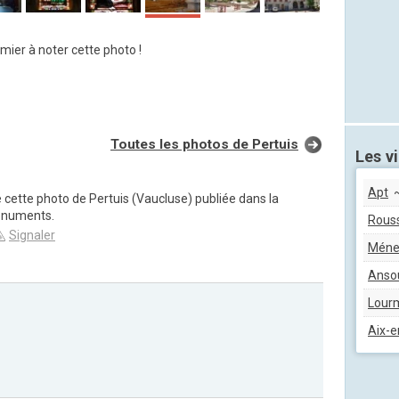
mier à noter cette photo !
Toutes les photos de Pertuis
Les vi
Apt
~
 cette photo de Pertuis (Vaucluse) publiée dans la
onuments.
Rouss
Signaler
Méne
Anso
Lour
Aix-