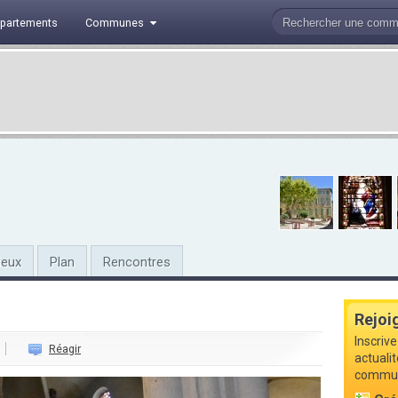
partements
Communes
ieux
Plan
Rencontres
Rejoi
Inscrive
Réagir
actualit
commune