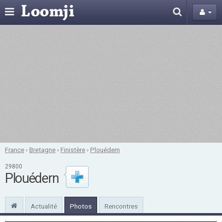
France
›
Bretagne
›
Finistère
›
Plouédern
29800
Plouédern
Actualité
Photos
Rencontres