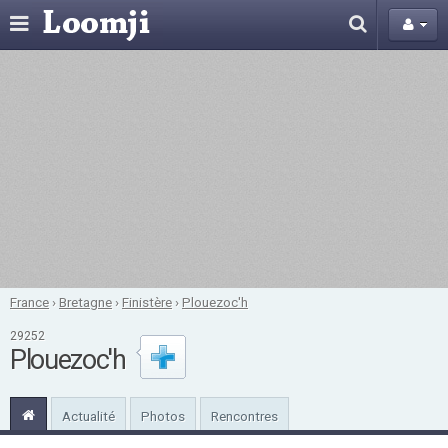
France
›
Bretagne
›
Finistère
›
Plouezoc'h
29252
Plouezoc'h
Actualité
Photos
Rencontres