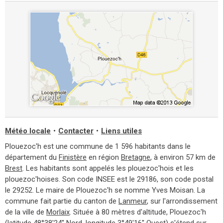
Météo locale
•
Contacter
•
Liens utiles
Plouezoc'h est une commune de 1 596 habitants dans le
département du
Finistère
en région
Bretagne
, à environ 57 km de
Brest
. Les habitants sont appelés les plouezoc'hois et les
plouezoc'hoises. Son code INSEE est le 29186, son code postal
le 29252. Le maire de Plouezoc'h se nomme Yves Moisan. La
commune fait partie du canton de
Lanmeur
, sur l'arrondissement
de la ville de
Morlaix
. Située à 80 mètres d'altitude, Plouezoc'h
(latitude 48°38'24'' Nord, longitude 3°49'16'' Ouest) s'étend sur