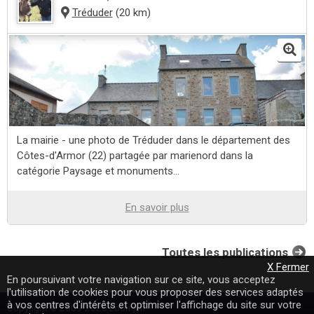
Tréduder
(20 km)
La mairie - une photo de Tréduder dans le département des
Côtes-d'Armor (22) partagée par marienord dans la
catégorie Paysage et monuments...
En savoir plus
Toutes les publications
X Fermer
En poursuivant votre navigation sur ce site, vous acceptez
l'utilisation de cookies pour vous proposer des services adaptés
à vos centres d'intérêts et optimiser l'affichage du site sur votre
Copyright © 2009-2020 Loomji.fr