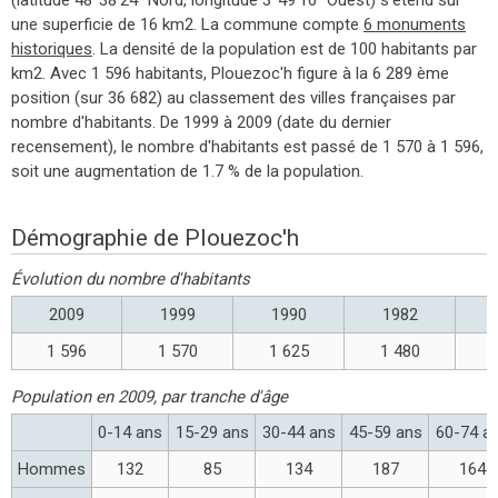
une superficie de 16 km2. La commune compte
6 monuments
historiques
. La densité de la population est de 100 habitants par
km2. Avec 1 596 habitants, Plouezoc'h figure à la 6 289 ème
position (sur 36 682) au classement des villes françaises par
nombre d'habitants. De 1999 à 2009 (date du dernier
recensement), le nombre d'habitants est passé de 1 570 à 1 596,
soit une augmentation de 1.7 % de la population.
Démographie de Plouezoc'h
Évolution du nombre d'habitants
2009
1999
1990
1982
1 596
1 570
1 625
1 480
Population en 2009, par tranche d'âge
0-14 ans
15-29 ans
30-44 ans
45-59 ans
60-74 a
Hommes
132
85
134
187
164