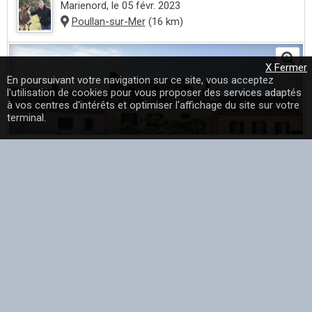
Marienord
, le 05 févr. 2023
Poullan-sur-Mer
(16 km)
X Fermer
En poursuivant votre navigation sur ce site, vous acceptez
l'utilisation de cookies pour vous proposer des services adaptés
à vos centres d'intérêts et optimiser l'affichage du site sur votre
terminal.
Le village - une photo de Poullan-sur-Mer dans le
département du Finistère (29) partagée par marienord dans
la catégorie Paysage et monuments...
En savoir plus
Marienord
, le 05 févr. 2023
Poullan-sur-Mer
(16 km)