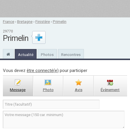
France
›
Bretagne
›
Finistère
›
Primelin
29770
Primelin
Actualité
Photos
Rencontres
Vous devez
être connecté(e)
pour participer
Message
Photo
Avis
Évènement