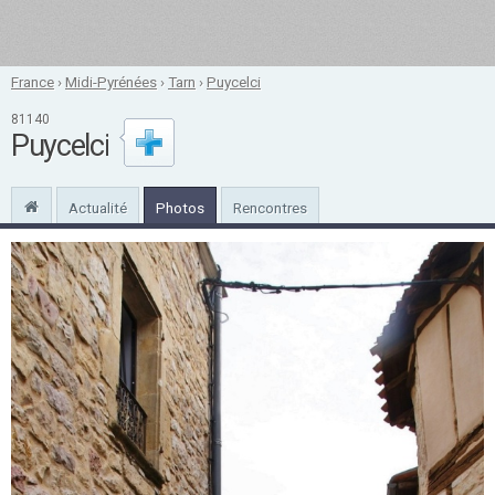
France
›
Midi-Pyrénées
›
Tarn
›
Puycelci
81140
Puycelci
Actualité
Photos
Rencontres