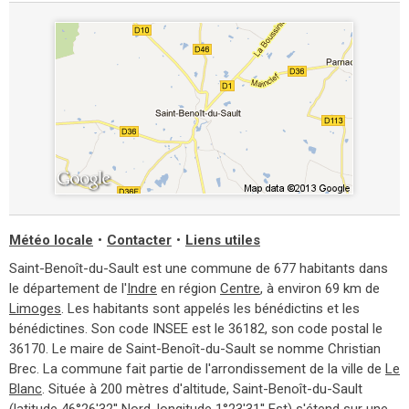
Météo locale
•
Contacter
•
Liens utiles
Saint-Benoît-du-Sault est une commune de 677 habitants dans
le département de l'
Indre
en région
Centre
, à environ 69 km de
Limoges
. Les habitants sont appelés les bénédictins et les
bénédictines. Son code INSEE est le 36182, son code postal le
36170. Le maire de Saint-Benoît-du-Sault se nomme Christian
Brec. La commune fait partie de l'arrondissement de la ville de
Le
Blanc
. Située à 200 mètres d'altitude, Saint-Benoît-du-Sault
(latitude 46°26'32'' Nord, longitude 1°23'31'' Est) s'étend sur une