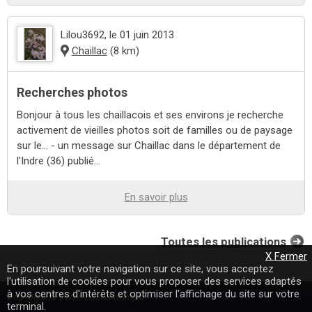
Lilou3692
, le 01 juin 2013
Chaillac
(8 km)
Recherches photos
Bonjour à tous les chaillacois et ses environs je recherche
activement de vieilles photos soit de familles ou de paysage
sur le... - un message sur Chaillac dans le département de
l'Indre (36) publié...
En savoir plus
Toutes les publications
X Fermer
En poursuivant votre navigation sur ce site, vous acceptez
l'utilisation de cookies pour vous proposer des services adaptés
à vos centres d'intérêts et optimiser l'affichage du site sur votre
Copyright © 2009-2020 Loomji.fr
terminal.