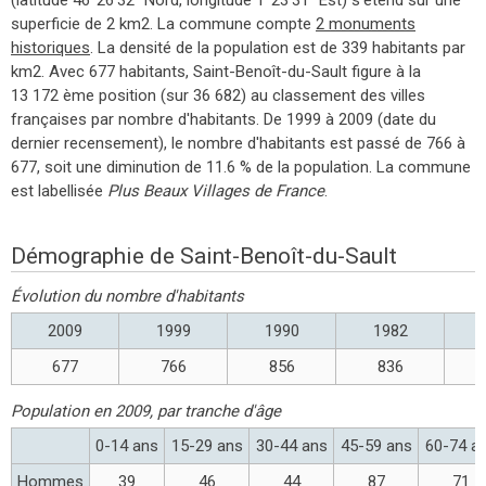
superficie de 2 km2. La commune compte
2 monuments
historiques
. La densité de la population est de 339 habitants par
km2. Avec 677 habitants, Saint-Benoît-du-Sault figure à la
13 172 ème position (sur 36 682) au classement des villes
françaises par nombre d'habitants. De 1999 à 2009 (date du
dernier recensement), le nombre d'habitants est passé de 766 à
677, soit une diminution de 11.6 % de la population. La commune
est labellisée
Plus Beaux Villages de France
.
Démographie de Saint-Benoît-du-Sault
Évolution du nombre d'habitants
2009
1999
1990
1982
677
766
856
836
Population en 2009, par tranche d'âge
0-14 ans
15-29 ans
30-44 ans
45-59 ans
60-74 a
Hommes
39
46
44
87
71