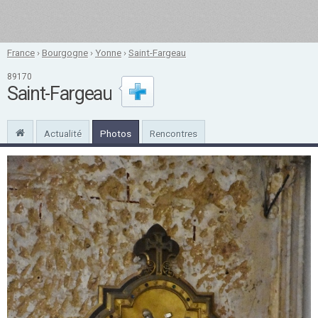
France
›
Bourgogne
›
Yonne
›
Saint-Fargeau
89170
Saint-Fargeau
Actualité
Photos
Rencontres