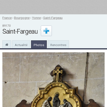
France
›
Bourgogne
›
Yonne
›
Saint-Fargeau
89170
Saint-Fargeau
Actualité
Photos
Rencontres