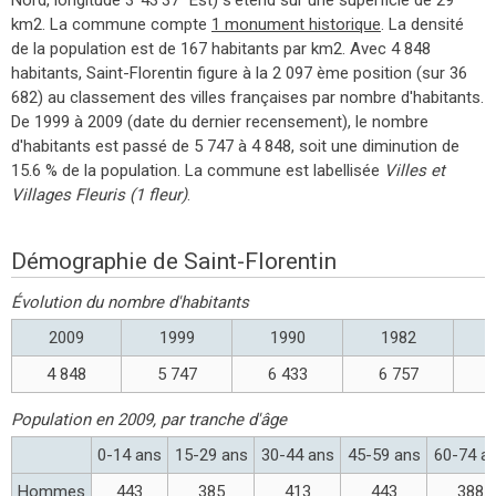
km2. La commune compte
1 monument historique
. La densité
de la population est de 167 habitants par km2. Avec 4 848
habitants, Saint-Florentin figure à la 2 097 ème position (sur 36
682) au classement des villes françaises par nombre d'habitants.
De 1999 à 2009 (date du dernier recensement), le nombre
d'habitants est passé de 5 747 à 4 848, soit une diminution de
15.6 % de la population. La commune est labellisée
Villes et
Villages Fleuris (1 fleur)
.
Démographie de Saint-Florentin
Évolution du nombre d'habitants
2009
1999
1990
1982
4 848
5 747
6 433
6 757
Population en 2009, par tranche d'âge
0-14 ans
15-29 ans
30-44 ans
45-59 ans
60-74 a
Hommes
443
385
413
443
388