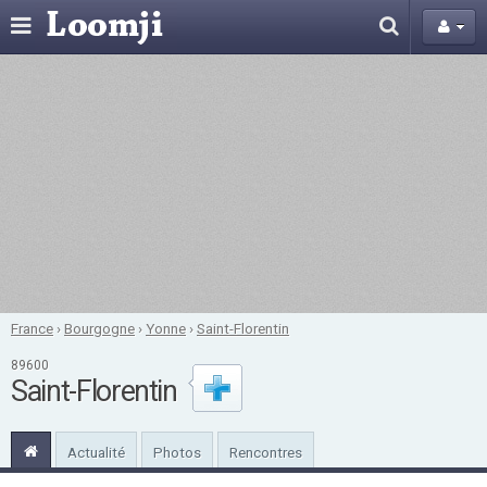
France
›
Bourgogne
›
Yonne
›
Saint-Florentin
89600
Saint-Florentin
Actualité
Photos
Rencontres