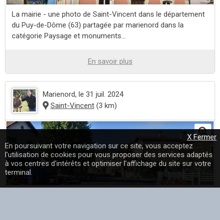
La mairie - une photo de Saint-Vincent dans le département
du Puy-de-Dôme (63) partagée par marienord dans la
catégorie Paysage et monuments...
En savoir plus
Marienord
, le 31 juil. 2024
Saint-Vincent
(3 km)
X Fermer
En poursuivant votre navigation sur ce site, vous acceptez
l'utilisation de cookies pour vous proposer des services adaptés
à vos centres d'intérêts et optimiser l'affichage du site sur votre
terminal.
La commune - une photo de Saint-Vincent dans le
département du Puy-de-Dôme (63) partagée par marienord
dans la catégorie Paysage et monuments...