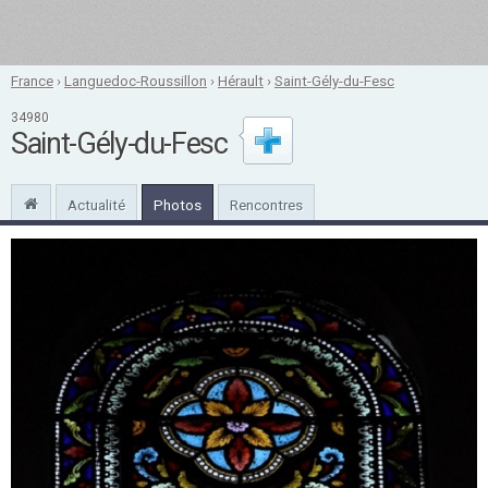
France
›
Languedoc-Roussillon
›
Hérault
›
Saint-Gély-du-Fesc
34980
Saint-Gély-du-Fesc
Actualité
Photos
Rencontres