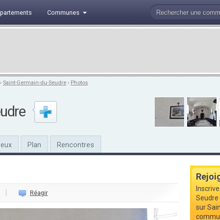
partements
Communes
›
Saint-Germain-du-Seudre
›
Photos
eudre
ieux
Plan
Rencontres
Rejoi
Inscriv
Réagir
Seudre 
sur Sai
commune