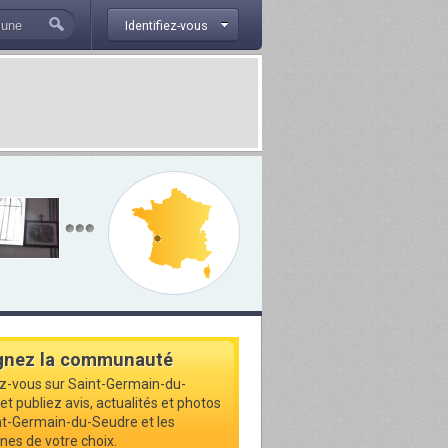
Identifiez-vous
gnez la communauté
ez-vous sur Saint-Germain-du-
et publiez avis, actualités et photos
nt-Germain-du-Seudre et les
s de votre choix.