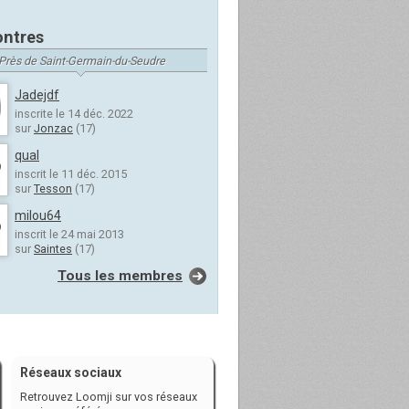
ntres
Près de Saint-Germain-du-Seudre
Jadejdf
inscrite le 14 déc. 2022
sur
Jonzac
(17)
qual
inscrit le 11 déc. 2015
sur
Tesson
(17)
milou64
inscrit le 24 mai 2013
sur
Saintes
(17)
Tous les membres
Réseaux sociaux
Retrouvez Loomji sur vos réseaux