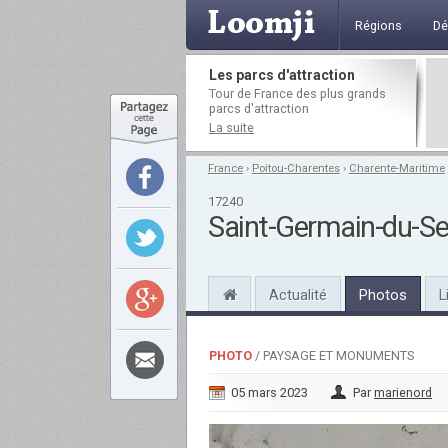
Régions
Dé
Les parcs d'attraction
Tour de France des plus grands
parcs d'attraction
La suite
France
›
Poitou-Charentes
›
Charente-Maritime
17240
Saint-Germain-du-S
Actualité
Photos
L
PHOTO
/ PAYSAGE ET MONUMENTS
05 mars 2023
Par
marienord