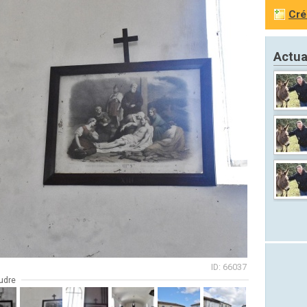
Cré
Actua
ID: 66037
udre