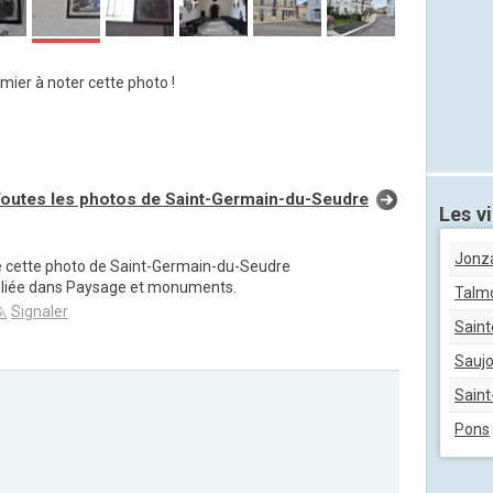
mier à noter cette photo !
outes les photos de Saint-Germain-du-Seudre
Les vi
Jonz
de cette photo de Saint-Germain-du-Seudre
bliée dans Paysage et monuments.
Talmo
Signaler
Saint
Sauj
Sain
Pons