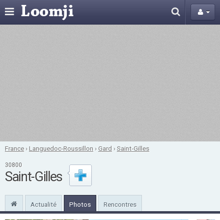
France
›
Languedoc-Roussillon
›
Gard
›
Saint-Gilles
30800
Saint-Gilles
Actualité
Photos
Rencontres