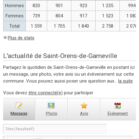
Hommes
820
901
923
1 235
994
Femmes
739
804
917
1 523
1 082
Total
1 559
1 705
1 840
2 758
2 076
Plus de stats
L'actualité de Saint-Orens-de-Gameville
Partagez le quotidien de Saint-Orens-de-Gameville en postant ici
un message, une photo, votre avis ou un évèvenement sur cette
commune. Vous pouvez aussi poser une question aux...
la suite
Vous devez
être connecté(e)
pour participer
Message
Photo
Avis
Évènement