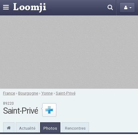
France
›
Bourgogne
›
Yonne
›
Saint-Privé
89220
Saint-Privé
Actualité
Photos
Rencontres