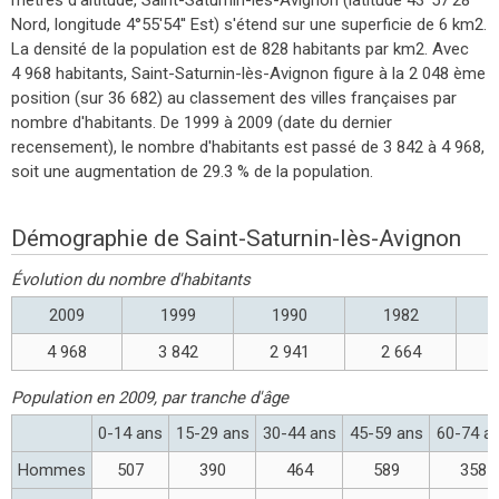
Nord, longitude 4°55'54'' Est) s'étend sur une superficie de 6 km2.
La densité de la population est de 828 habitants par km2. Avec
4 968 habitants, Saint-Saturnin-lès-Avignon figure à la 2 048 ème
position (sur 36 682) au classement des villes françaises par
nombre d'habitants. De 1999 à 2009 (date du dernier
recensement), le nombre d'habitants est passé de 3 842 à 4 968,
soit une augmentation de 29.3 % de la population.
Démographie de Saint-Saturnin-lès-Avignon
Évolution du nombre d'habitants
2009
1999
1990
1982
4 968
3 842
2 941
2 664
Population en 2009, par tranche d'âge
0-14 ans
15-29 ans
30-44 ans
45-59 ans
60-74 a
Hommes
507
390
464
589
358