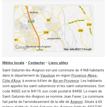
Météo locale
•
Contacter
•
Liens utiles
Saint-Saturnin-lès-Avignon est une commune de 4 968 habitants
dans le département du
Vaucluse
en région
Provence-Alpes-
Côte d'Azur
, à environ 64 km de
Aix-en-Provence
. Les habitants
sont appelés les saint-saturninois et les saint-saturninoises. Son
code INSEE est le 84119, son code postal le 84450. Le maire de
Saint-Saturnin-lès-Avignon se nomme Jean Favier. La commune
fait partie de l'arrondissement de la ville de
Avignon
. Située à 60
mètres d'altitude, Saint-Saturnin-lès-Avignon (latitude 43°57'28''