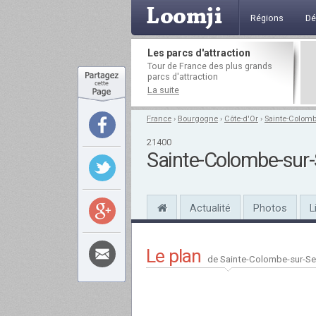
Régions
Dé
Les parcs d'attraction
Tour de France des plus grands
parcs d'attraction
La suite
France
›
Bourgogne
›
Côte-d'Or
›
Sainte-Colombe
21400
Sainte-Colombe-sur-
Actualité
Photos
L
Le plan
de Sainte-Colombe-sur-Se