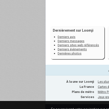
Dernièrement sur Loomji
Derniers avis
Derniers messages
Derniers sites web référencés
Derniers évènements
Dernières photos
À la une sur Loomji
Les plus
La France
Cartes 
Plans de métro
Métro P
Services
Jeux gra