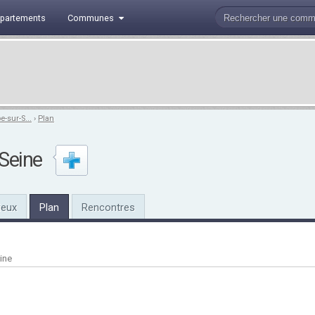
partements
Communes
-sur-S...
›
Plan
Seine
ieux
Plan
Rencontres
ine