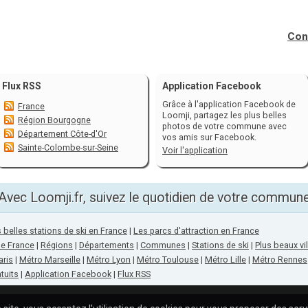
Con
Flux RSS
Application Facebook
Grâce à l'application Facebook de
France
Loomji, partagez les plus belles
Région Bourgogne
photos de votre commune avec
Département Côte-d'Or
vos amis sur Facebook.
Sainte-Colombe-sur-Seine
Voir l'application
Avec Loomji.fr, suivez le quotidien de votre commun
 belles stations de ski en France
|
Les parcs d'attraction en France
de France
|
Régions
|
Départements
|
Communes
|
Stations de ski
|
Plus beaux vi
aris
|
Métro Marseille
|
Métro Lyon
|
Métro Toulouse
|
Métro Lille
|
Métro Rennes
tuits
|
Application Facebook
|
Flux RSS