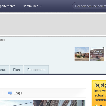
partements
Communes
otos
ieux
Plan
Rencontres
Rejoi
Inscrive
Réagir
actualit
commune