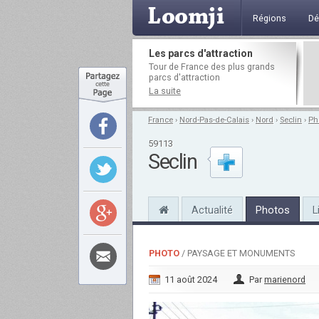
Régions
Dé
Les parcs d'attraction
Tour de France des plus grands
parcs d'attraction
La suite
France
›
Nord-Pas-de-Calais
›
Nord
›
Seclin
›
Ph
59113
Seclin
Actualité
Photos
L
PHOTO
/ PAYSAGE ET MONUMENTS
11 août 2024
Par
marienord