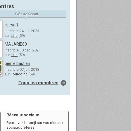
ntres
Près de Seclin
HerveD
inscrit le 24 juil. 2023
sur
Lille
(59)
MAJARIE60
inscrit le 30 déc. 2021
sur
Lille
(59)
pierre bastien
inscrit le 07 juil. 2018
sur
Tourcoing
(59)
Tous les membres
Réseaux sociaux
Retrouvez Loomji sur vos réseaux
sociaux préférés :