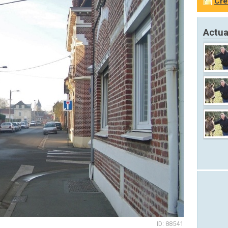
Cré
Actua
ID: 88541