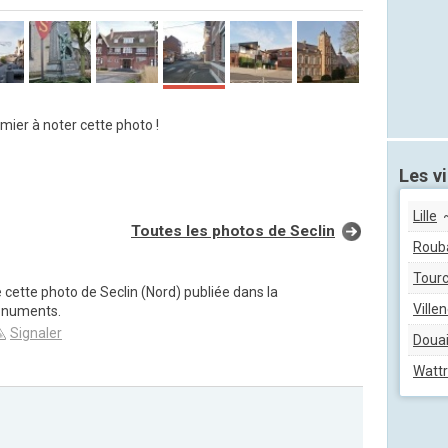
mier à noter cette photo !
Les vi
Lille
~
Toutes les photos de Seclin
Roub
Tourc
 cette photo de Seclin (Nord) publiée dans la
Ville
onuments.
Signaler
Doua
Wattr