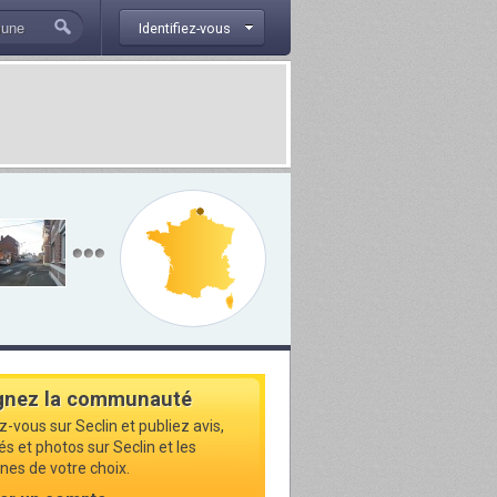
Identifiez-vous
gnez la communauté
z-vous sur Seclin et publiez avis,
és et photos sur Seclin et les
s de votre choix.