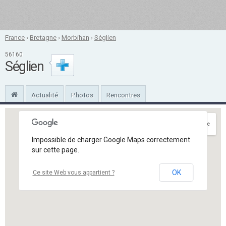
France
›
Bretagne
›
Morbihan
›
Séglien
56160
Séglien
Actualité
Photos
Rencontres
Itinéraire
Impossible de charger Google Maps correctement
sur cette page.
OK
Ce site Web vous appartient ?