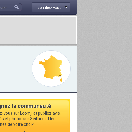
Identifiez-vous
gnez la communauté
z-vous sur Loomji et publiez avis,
és et photos sur Seillans et les
s de votre choix.