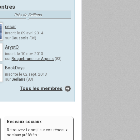
ntres
Près de Seillans
cesar
inscrit le 09 avril 2014
sur
Caussols
(06)
ArystO
inscrit le 10 nov. 2013
sur
Roquebrune-sur-Argens
(83)
BookDays
inscrite le 02 sept. 2013
sur
Seillans
(83)
Tous les membres
Réseaux sociaux
Retrouvez Loomji sur vos réseaux
sociaux préférés :