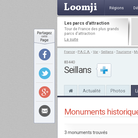
Régions
Dé
Les parcs d'attraction
Tour de France des plus grands
parcs d'attraction
La suite
France
›
P.A.C.A.
›
Var
›
Seillans
›
Tourisme
›
M
83440
Seillans
Actualité
Photos
L
Monuments historiqu
3 monuments trouvés