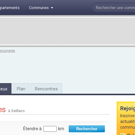
partements
Communes
onuments
ieux
Plan
Rencontres
es
Rejoi
à Seillans
Inscrive
actualit
commune
Étendre à
km
Rechercher