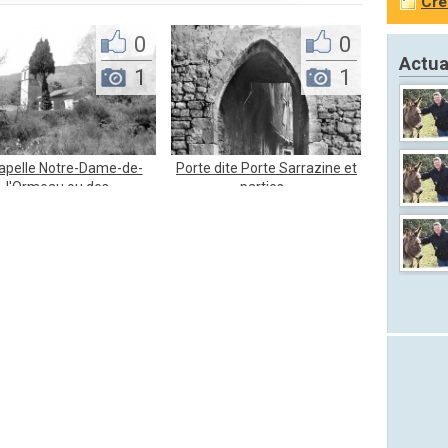
Cré
0
0
Actua
1
1
apelle Notre-Dame-de-
Porte dite Porte Sarrazine et
l'Ormeau ou des...
parties...