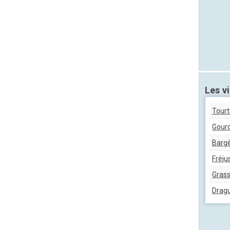
Les vi
Tourt
Gour
Barg
Fréju
Gras
Drag