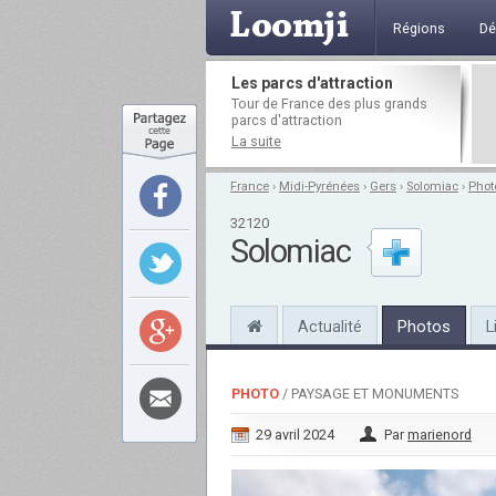
Régions
Dé
Les parcs d'attraction
Tour de France des plus grands
parcs d'attraction
La suite
France
›
Midi-Pyrénées
›
Gers
›
Solomiac
›
Phot
32120
Solomiac
Actualité
Photos
L
PHOTO
/ PAYSAGE ET MONUMENTS
29 avril 2024
Par
marienord