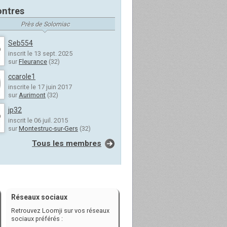
ntres
Près de Solomiac
Seb554
inscrit le 13 sept. 2025
sur
Fleurance
(32)
ccarole1
inscrite le 17 juin 2017
sur
Aurimont
(32)
jp32
inscrit le 06 juil. 2015
sur
Montestruc-sur-Gers
(32)
Tous les membres
Réseaux sociaux
Retrouvez Loomji sur vos réseaux
sociaux préférés :