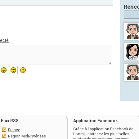
Renco
necté
Flux RSS
Application Facebook
Grâce à l'application Facebook de
France
Loomji, partagez les plus belles
Région Midi-Pyrénées
photos de votre commune avec