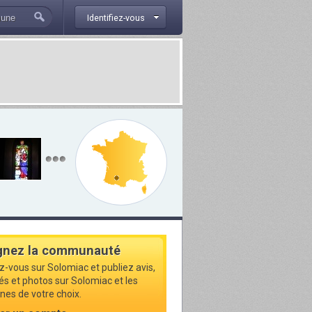
Identifiez-vous
gnez la communauté
ez-vous sur Solomiac et publiez avis,
tés et photos sur Solomiac et les
s de votre choix.