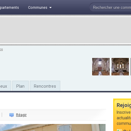
partements
Communes
os
ieux
Plan
Rencontres
Rejoi
Inscriv
Réagir
actuali
commune