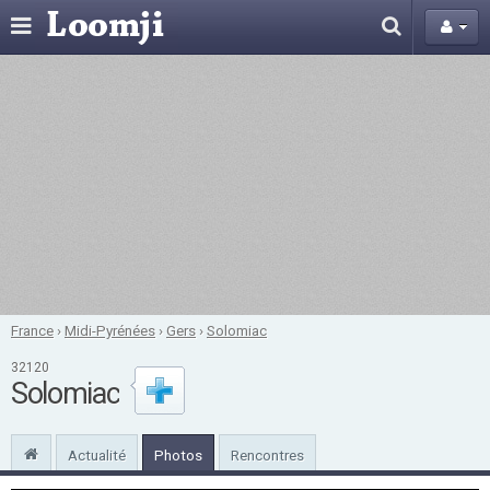
France
›
Midi-Pyrénées
›
Gers
›
Solomiac
32120
Solomiac
Actualité
Photos
Rencontres