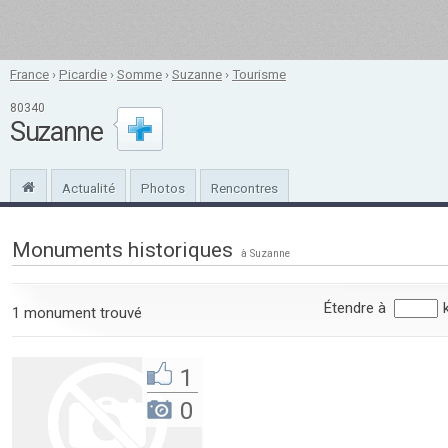
France
›
Picardie
›
Somme
›
Suzanne
›
Tourisme
80340
Suzanne
Actualité
Photos
Rencontres
Monuments historiques
à Suzanne
Étendre à
1 monument trouvé
1
0