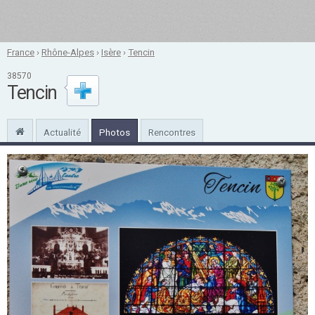
France
›
Rhône-Alpes
›
Isère
›
Tencin
38570
Tencin
Actualité
Photos
Rencontres