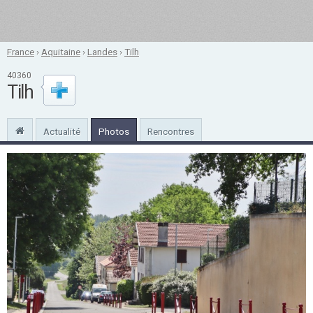
France
›
Aquitaine
›
Landes
›
Tilh
40360
Tilh
Actualité
Photos
Rencontres