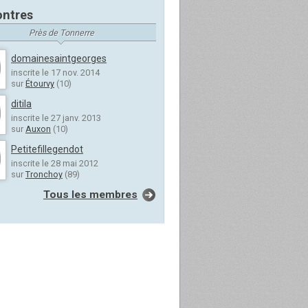
ntres
Près de Tonnerre
domainesaintgeorges
inscrite le 17 nov. 2014
sur
Étourvy
(10)
ditila
inscrite le 27 janv. 2013
sur
Auxon
(10)
Petitefillegendot
inscrite le 28 mai 2012
sur
Tronchoy
(89)
Tous les membres