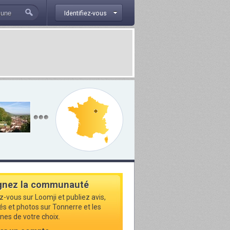
Identifiez-vous
gnez la communauté
z-vous sur Loomji et publiez avis,
tés et photos sur Tonnerre et les
s de votre choix.