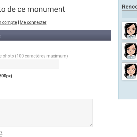
Renco
oto de ce monument
n compte
|
Me connecter
e
votre photo (100 caractères maximum)
600px)
 ?