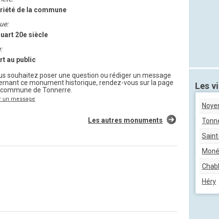
riété de la commune
ue:
uart 20e siècle
:
rt au public
ous souhaitez poser une question ou rédiger un message
ernant ce monument historique, rendez-vous sur la page
Les vi
a commune de Tonnerre.
r un message
Noye
Les autres monuments
Tonn
Saint
Moné
Chabl
Héry