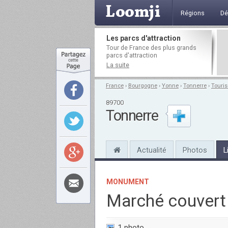
Régions
Dé
Les parcs d'attraction
Tour de France des plus grands
parcs d'attraction
La suite
France
›
Bourgogne
›
Yonne
›
Tonnerre
›
Touri
89700
Tonnerre
Actualité
Photos
L
MONUMENT
Marché couvert
1 photo