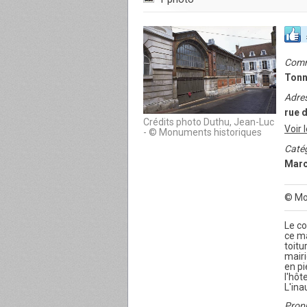
Com
Tonn
Adre
rue d
Crédits photo Duthu, Jean-Luc
Voir 
- © Monuments historiques
Catég
Mar
© Mo
Le co
ce ma
toitu
mairi
en pi
l'hôt
L'ina
Propr