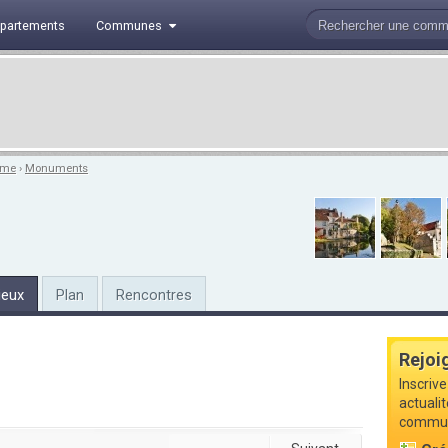
partements
Communes
sme
›
Monuments
ieux
Plan
Rencontres
Rejoi
Inscrive
actuali
commune