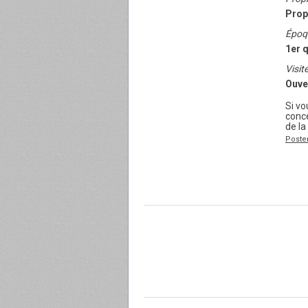
Prop
Époq
1er q
Visite
Ouve
Si v
conc
de l
Poste