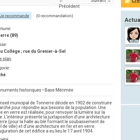
←
Suivant →
Cré
Précédent
Je recommande
(0 recommandation)
Actua
mune:
erre (89)
sse:
u Collège ; rue du Grenier-à-Sel
le plan
orie:
ché
numents historiques • Base Mérimée
nseil municipal de Tonnerre décide en 1902 de construire
rché pour répondre aux besoins de la population. Une
re en verre est réalisée, pour renvoyer la lumière sur la
e. L'intérieur présente la juxtaposition d'une architecture
erre (pour la halle au blé formant le soubassement de
el de ville) et d'une architecture en fer et en verre.
uguration de cet édifice a eu lieu le 17 avril 1904.
iété: