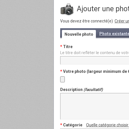
Ajouter une ph
Vous devez être connecté(e)
Créer u
Photo existant
Nouvelle photo
*
Titre
Le titre doit refléter le contenu de 
*
Votre photo (largeur minimum de 
Description
(facultatif)
*
Catégorie
Quelle catégorie choisir