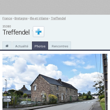
France
›
Bretagne
›
Ille-et-Vilaine
›
Treffendel
35380
Treffendel
Actualité
Photos
Rencontres