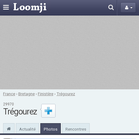
France
›
Bretagne
›
Finistère
›
Trégourez
29970
Trégourez
Actualité
Photos
Rencontres